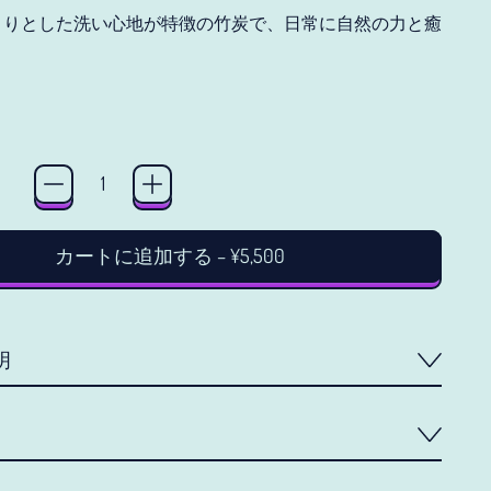
きりとした
洗い心地が特徴の竹炭で、日常に自然の力と癒
ice
アイスランド (JPY ¥)
アイルランド (JPY ¥)
カートに追加する
–
¥5,500
アセンション島 (JPY ¥)
アゼルバイジャン (JPY
¥)
明
アフガニスタン (JPY ¥)
アメリカ合衆国 (JPY ¥)
アラブ首長国連邦 (JPY