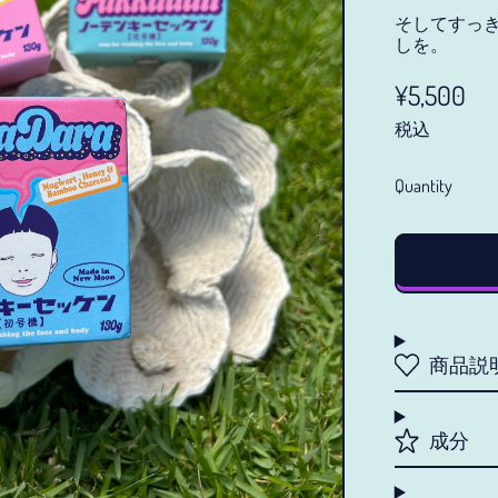
そしてすっ
しを。
Regular pr
¥5,500
税込
Quantity
商品説
成分