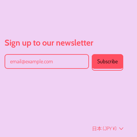
イスラエル (JPY ¥)
イタリア (JPY ¥)
イラク (JPY ¥)
インド (JPY ¥)
Sign up to our newsletter
インドネシア (JPY ¥)
Subscribe
ウォリス・フツナ (JPY
Email Address
¥)
ウガンダ (JPY ¥)
ウクライナ (JPY ¥)
ウズベキスタン (JPY ¥)
ウルグアイ (JPY ¥)
エクアドル (JPY ¥)
Country/region
日本 (JPY ¥)
エジプト (JPY ¥)