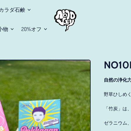
カラダ石鹸
小物
20%オフ
NO10
自然の浄化
野草ひしめ
「竹炭」は
ゼラニウム