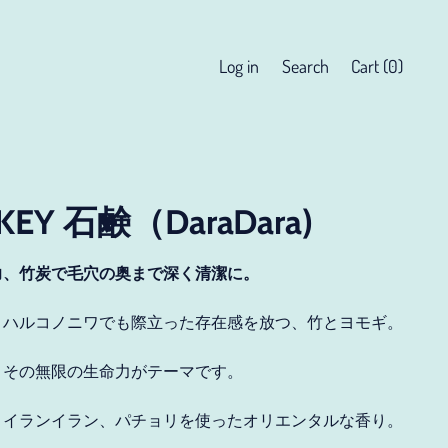
Search
Log in
Search
Cart (
0
)
items
our
site
KEY 石鹸（DaraDara)
力、竹炭で毛穴の奥まで深く清潔に。
くハルコノニワでも際立った存在感を放つ、竹とヨモギ。
、その無限の生命力がテーマです。
、イランイラン、パチョリを使ったオリエンタルな香り。