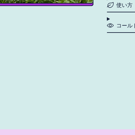
使い方
コール