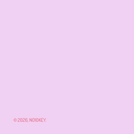
© 2026,
NO10KEY
.