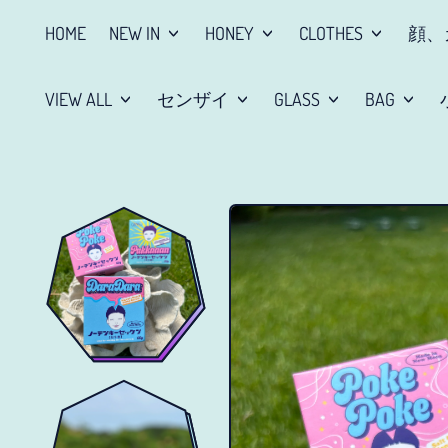
HOME
NEW IN
HONEY
CLOTHES
顔、
VIEW ALL
センザイ
GLASS
BAG