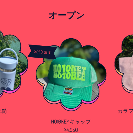
オープン
N
O
SOLD OUT
1
0
K
E
Y
キ
ャ
ッ
プ
カラフルミニ
R
¥2,5
NO10KEYキャップ
e
R
¥4,950
g