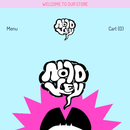
WELCOME TO OUR STORE
Menu
Cart (
0
)
items