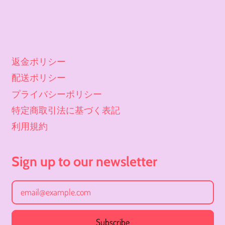
インドネシア (JPY ¥)
ウォリス・フツナ (JPY
¥)
返金ポリシー
ウガンダ (JPY ¥)
配送ポリシー
ウクライナ (JPY ¥)
プライバシーポリシー
ウズベキスタン (JPY ¥)
特定商取引法に基づく表記
ウルグアイ (JPY ¥)
利用規約
エクアドル (JPY ¥)
エジプト (JPY ¥)
Sign up to our newsletter
エストニア (JPY ¥)
Email Address
エスワティニ (JPY ¥)
エチオピア (JPY ¥)
Subscribe