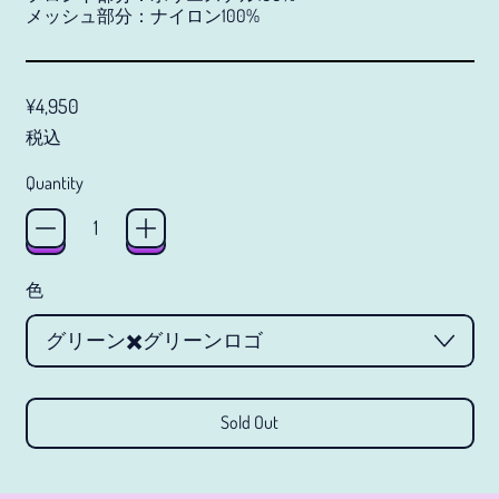
アルバニア (JPY ¥)
メッシュ部分：ナイロン100%
アルメニア (JPY ¥)
Regular price
アンギラ (JPY ¥)
¥4,950
税込
アンゴラ (JPY ¥)
アンティグア・バーブ
Quantity
ーダ (JPY ¥)
アンドラ (JPY ¥)
イエメン (JPY ¥)
色
イギリス (JPY ¥)
イスラエル (JPY ¥)
イタリア (JPY ¥)
Sold Out
イラク (JPY ¥)
インド (JPY ¥)