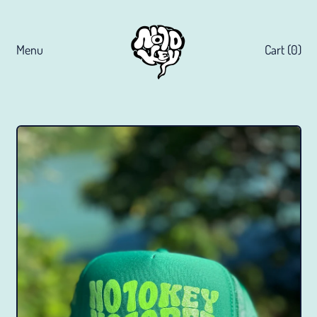
Menu
Cart (
0
)
items