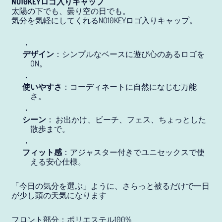
NO10KEYロゴ入りキャップ
太陽の下でも、曇り空の日でも。
気分を気軽にしてくれるNO10KEYロゴ入りキャップ。
アイスランド (JPY ¥)
アイルランド (JPY ¥)
デザイン
：シンプルなベースに遊び心のあるロゴを
アセンション島 (JPY ¥)
ON。
アゼルバイジャン (JPY
使いやすさ
：コーディネートに自然になじむ万能
¥)
さ。
アフガニスタン (JPY ¥)
シーン
： お出かけ、ビーチ、フェス、ちょっとした
アメリカ合衆国 (JPY ¥)
散歩まで。
アラブ首長国連邦 (JPY
フィット感
：アジャスター付きでユニセックスで使
¥)
える安心仕様。
アルジェリア (JPY ¥)
「今日の気分を選ぶ」ように、さらっと被るだけで一日
アルゼンチン (JPY ¥)
が少し頭の天気になります
アルバ (JPY ¥)
フロント部分：ポリエステル100%