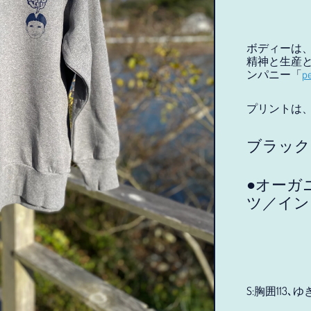
ボディーは
精神と生産と
ンパニー「
pe
プリントは
ブラック
●オーガ
ツ／イン
S:胸囲113､