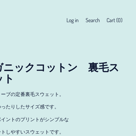
Search
Log in
Search
Cart (
0
)
items
our
site
ガニックコットン 裏毛ス
ット
リーブの定番裏毛スウェット。
ゆったりしたサイズ感です。
ポイントのプリントがシンプルな
ートしやすいスウェットです。