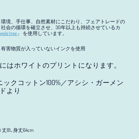
、環境、手仕事、自然素材にこだわり、フェアトレードの
社会の循環を確立させ、30年以上も持続させているカ
eple tree
」 を使用しています。
、有害物質が入っていないインクを使用
にはホワイトのプリントになります。
ニックコットン100%／アシシ・ガーメン
アイスランド (JPY ¥)
ドより
アイルランド (JPY ¥)
アセンション島 (JPY ¥)
アゼルバイジャン (JPY
¥)
ゆき丈81､身丈64cm
アフガニスタン (JPY ¥)