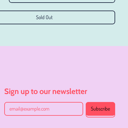
イエメン (JPY ¥)
イギリス (JPY ¥)
Sold Out
イスラエル (JPY ¥)
イタリア (JPY ¥)
イラク (JPY ¥)
インド (JPY ¥)
インドネシア (JPY ¥)
ウォリス・フツナ (JPY
¥)
Sign up to our newsletter
ウガンダ (JPY ¥)
ウクライナ (JPY ¥)
Subscribe
Email Address
ウズベキスタン (JPY ¥)
ウルグアイ (JPY ¥)