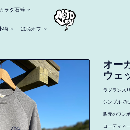
カラダ石鹸
小物
20%オフ
オー
ウェ
ラグランス
シンプルで
胸元のワン
コーディネ