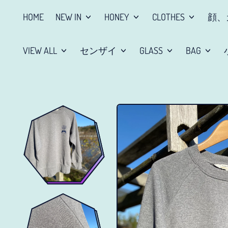
HOME
NEW IN
HONEY
CLOTHES
顔、
VIEW ALL
センザイ
GLASS
BAG