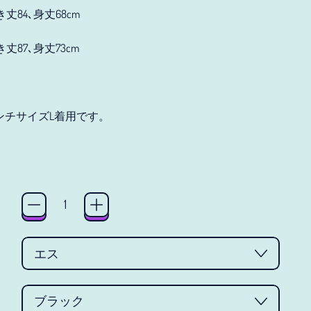
アメリカ合衆国 (JPY ¥)
ゆき丈84､身丈68cm
アラブ首長国連邦 (JPY
き丈87､身丈73cm
¥)
アルジェリア (JPY ¥)
アルゼンチン (JPY ¥)
センチサイズL着用です。
アルバ (JPY ¥)
ice
アルバニア (JPY ¥)
アルメニア (JPY ¥)
アンギラ (JPY ¥)
アンゴラ (JPY ¥)
アンティグア・バーブ
ーダ (JPY ¥)
アンドラ (JPY ¥)