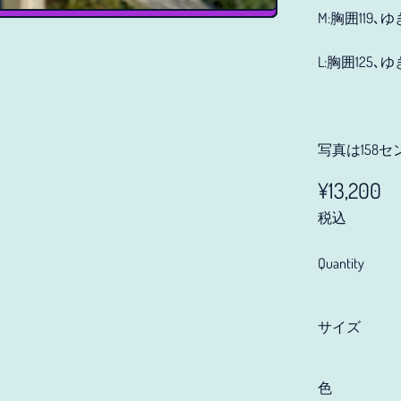
M:胸囲119､
L:胸囲125､ゆ
写真は158
Regular pr
¥13,200
税込
Quantity
サイズ
色