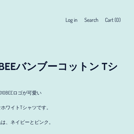
Search
Log in
Search
Cart (
0
)
items
our
site
0BEEバンブーコットン Tシ
10BEEロゴが可愛い
ホワイトTシャツです。
色は、ネイビーとピンク。