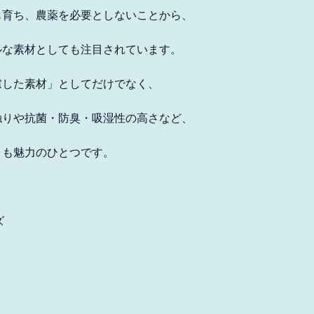
も育ち、農薬を必要としないことから、
ルな素材としても注目されています。
アイスランド (JPY ¥)
慮した素材」としてだけでなく、
アイルランド (JPY ¥)
触りや抗菌・防臭・吸湿性の高さなど、
アセンション島 (JPY ¥)
さも魅力のひとつです。
アゼルバイジャン (JPY
¥)
アフガニスタン (JPY ¥)
アメリカ合衆国 (JPY ¥)
ズ
アラブ首長国連邦 (JPY
¥)
アルジェリア (JPY ¥)
アルゼンチン (JPY ¥)