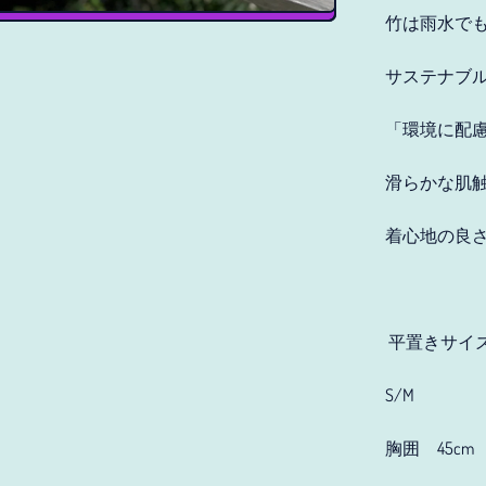
竹は雨水で
サステナブ
「環境に配
滑らかな肌
着心地の良
平置きサイ
S/M
胸囲 45cm