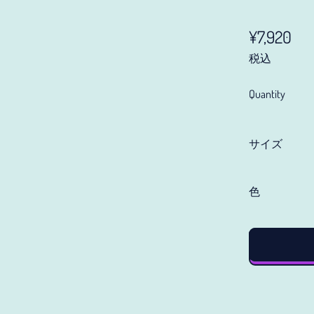
Regular pr
¥7,920
税込
Quantity
サイズ
色