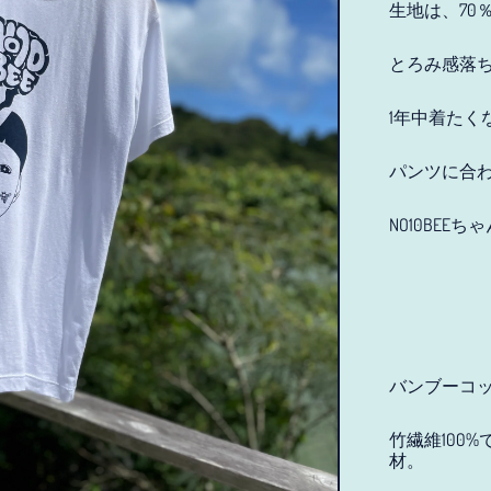
生地は、70
とろみ感落
1年中着たく
パンツに合
NO10BE
バンブーコ
竹繊維100
材。