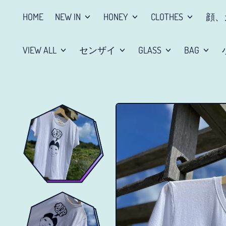
HOME
NEW IN
HONEY
CLOTHES
顔、
VIEW ALL
センザイ
GLASS
BAG