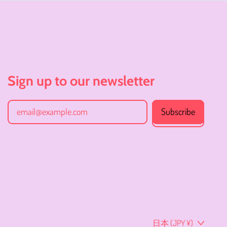
エチオピア (JPY ¥)
エリトリア (JPY ¥)
エルサルバドル (JPY ¥)
オマーン (JPY ¥)
Sign up to our newsletter
オランダ (JPY ¥)
オランダ領カリブ (JPY
Subscribe
Email Address
¥)
オーストラリア (JPY ¥)
オーストリア (JPY ¥)
オーランド諸島 (JPY ¥)
カザフスタン (JPY ¥)
カタール (JPY ¥)
Country/region
日本 (JPY ¥)