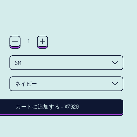
イラク (JPY ¥)
ice
インド (JPY ¥)
インドネシア (JPY ¥)
ウォリス・フツナ (JPY
¥)
ウガンダ (JPY ¥)
ウクライナ (JPY ¥)
ウズベキスタン (JPY ¥)
ウルグアイ (JPY ¥)
エクアドル (JPY ¥)
カートに追加する
–
¥7,920
エジプト (JPY ¥)
エストニア (JPY ¥)
エスワティニ (JPY ¥)