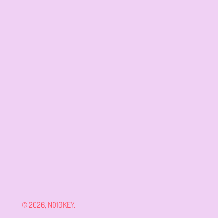
© 2026,
NO10KEY
.