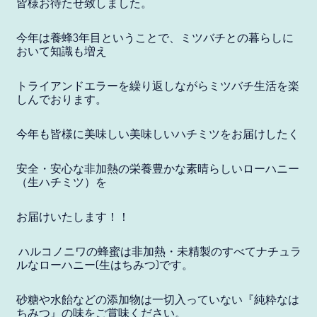
皆様お待たせ致しました。
今年は養蜂3年目ということで、ミツバチとの暮らしに
おいて知識も増え
トライアンドエラーを繰り返しながらミツバチ生活を楽
しんでおります。
今年も皆様に美味しい美味しいハチミツをお届けしたく
安全・安心な非加熱の栄養豊かな素晴らしいローハニー
（生ハチミツ）を
お届けいたします！！
ハルコノニワの蜂蜜は非加熱・未精製のすべてナチュラ
ルなローハニー(生はちみつ)です。
砂糖や水飴などの添加物は一切入っていない『純粋なは
アイスランド (JPY ¥)
ちみつ』の味をご賞味ください。