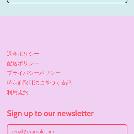
オマーン (JPY ¥)
オランダ (JPY ¥)
オランダ領カリブ (JPY
¥)
オーストラリア (JPY ¥)
返金ポリシー
オーストリア (JPY ¥)
配送ポリシー
オーランド諸島 (JPY ¥)
プライバシーポリシー
カザフスタン (JPY ¥)
特定商取引法に基づく表記
カタール (JPY ¥)
利用規約
カナダ (JPY ¥)
カメルーン (JPY ¥)
Sign up to our newsletter
カンボジア (JPY ¥)
Email Address
カーボベルデ (JPY ¥)