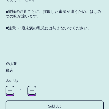
¥)
■蜜蜂の時期ごとに、採取した蜜源が違うため、はちみ
ウガンダ (JPY ¥)
つの味が違います。
ウクライナ (JPY ¥)
■注意 ・1歳未満の乳児には与えないでください。
ウズベキスタン (JPY ¥)
ウルグアイ (JPY ¥)
エクアドル (JPY ¥)
エジプト (JPY ¥)
Regular price
¥5,400
エストニア (JPY ¥)
税込
エスワティニ (JPY ¥)
Quantity
エチオピア (JPY ¥)
エリトリア (JPY ¥)
エルサルバドル (JPY ¥)
Sold Out