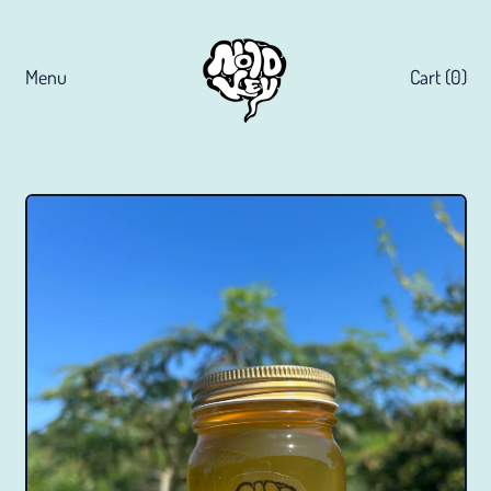
Menu
Cart (
0
)
items