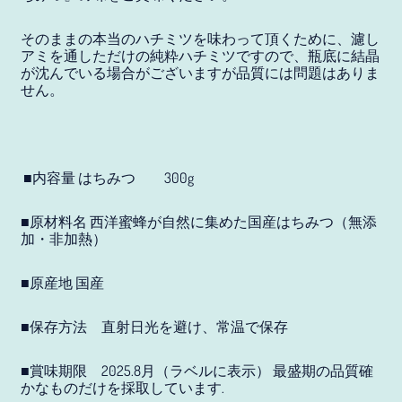
アイルランド (JPY ¥)
そのままの本当のハチミツを味わって頂くために、濾し
アセンション島 (JPY ¥)
アミを通しただけの純粋ハチミツですので、瓶底に結晶
が沈んでいる場合がございますが品質には問題はありま
アゼルバイジャン (JPY
せん。
¥)
アフガニスタン (JPY ¥)
アメリカ合衆国 (JPY ¥)
■内容量 はちみつ 300g
アラブ首長国連邦 (JPY
■原材料名 西洋蜜蜂が自然に集めた国産はちみつ（無添
¥)
加・非加熱）
アルジェリア (JPY ¥)
■原産地 国産
アルゼンチン (JPY ¥)
アルバ (JPY ¥)
■保存方法 直射日光を避け、常温で保存
アルバニア (JPY ¥)
■賞味期限 2025.8月（ラベルに表示） 最盛期の品質確
かなものだけを採取しています.
アルメニア (JPY ¥)