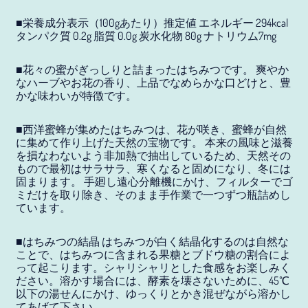
アンギラ (JPY ¥)
■栄養成分表示（100gあたり）推定値
エネルギー 294kcal
タンパク質 0.2g 脂質 0.0g 炭水化物 80g ナトリウム7mg
アンゴラ (JPY ¥)
アンティグア・バーブ
■花々の蜜がぎっしりと詰まったはちみつです。 爽やか
ーダ (JPY ¥)
なハーブやお花の香り、上品でなめらかな口どけと、豊
かな味わいが特徴です。
アンドラ (JPY ¥)
■西洋蜜蜂が集めたはちみつは、花が咲き、蜜蜂が自然
イエメン (JPY ¥)
に集めて作り上げた天然の宝物です。 本来の風味と滋養
イギリス (JPY ¥)
を損なわないよう非加熱で抽出しているため、天然その
もので最初はサラサラ、寒くなると固めになり、冬には
イスラエル (JPY ¥)
固まります。 手廻し遠心分離機にかけ、フィルターでゴ
ミだけを取り除き、そのまま手作業で一つずつ瓶詰めし
イタリア (JPY ¥)
ています。
イラク (JPY ¥)
■はちみつの結晶 はちみつが白く結晶化するのは自然な
ことで、はちみつに含まれる果糖とブドウ糖の割合によ
インド (JPY ¥)
って起こります。シャリシャリとした食感をお楽しみく
ださい。溶かす場合には、酵素を壊さないために、45℃
インドネシア (JPY ¥)
以下の湯せんにかけ、ゆっくりとかき混ぜながら溶かし
てあげて下さい。
ウォリス・フツナ (JPY