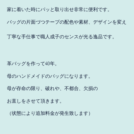
アフガニスタン (JPY ¥)
家に着いた時にパッと取り出せ非常に便利です。
アメリカ合衆国 (JPY ¥)
バッグの片面づつテープの配色や素材、デザインを変え
アラブ首長国連邦 (JPY
¥)
丁寧な手仕事で職人成子のセンスが光る逸品です。
アルジェリア (JPY ¥)
アルゼンチン (JPY ¥)
革バッグを作って40年。
アルバ (JPY ¥)
母のハンドメイドのバッグになります。
アルバニア (JPY ¥)
母が存命の限り、破れや、不都合、欠損の
アルメニア (JPY ¥)
お直しをさせて頂きます。
アンギラ (JPY ¥)
（状態により追加料金が発生致します）
アンゴラ (JPY ¥)
アンティグア・バーブ
ーダ (JPY ¥)