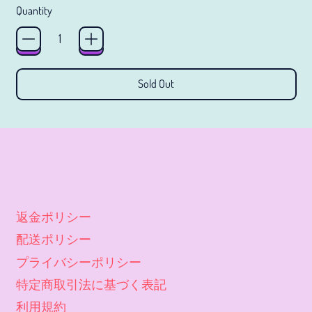
ウズベキスタン (JPY ¥)
Quantity
ウルグアイ (JPY ¥)
エクアドル (JPY ¥)
エジプト (JPY ¥)
Sold Out
エストニア (JPY ¥)
エスワティニ (JPY ¥)
エチオピア (JPY ¥)
エリトリア (JPY ¥)
エルサルバドル (JPY ¥)
返金ポリシー
オマーン (JPY ¥)
配送ポリシー
オランダ (JPY ¥)
プライバシーポリシー
特定商取引法に基づく表記
オランダ領カリブ (JPY
¥)
利用規約