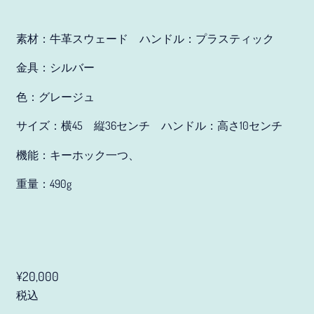
アンドラ (JPY ¥)
素材：牛革スウェード ハンドル：プラスティック
イエメン (JPY ¥)
金具：シルバー
イギリス (JPY ¥)
イスラエル (JPY ¥)
色：グレージュ
イタリア (JPY ¥)
サイズ：横45 縦36センチ ハンドル：高さ10センチ
イラク (JPY ¥)
機能：キーホック一つ、
インド (JPY ¥)
重量：490g
インドネシア (JPY ¥)
ウォリス・フツナ (JPY
¥)
ウガンダ (JPY ¥)
Regular price
¥20,000
ウクライナ (JPY ¥)
税込