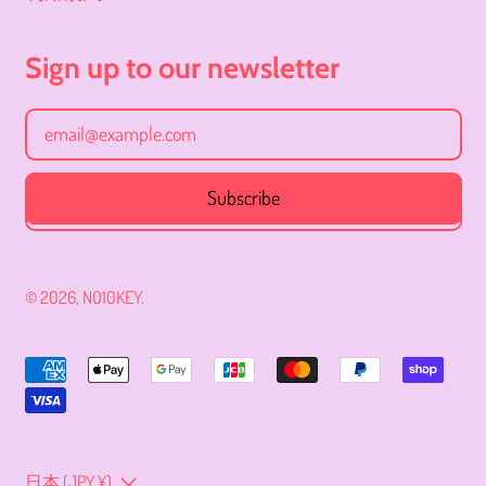
オーストラリア (JPY ¥)
オーストリア (JPY ¥)
Sign up to our newsletter
オーランド諸島 (JPY ¥)
Email Address
カザフスタン (JPY ¥)
カタール (JPY ¥)
Subscribe
カナダ (JPY ¥)
カメルーン (JPY ¥)
© 2026,
NO10KEY
.
カンボジア (JPY ¥)
カーボベルデ (JPY ¥)
Accepted
ガイアナ (JPY ¥)
Payments
ガボン (JPY ¥)
ガンビア (JPY ¥)
Country/region
日本 (JPY ¥)