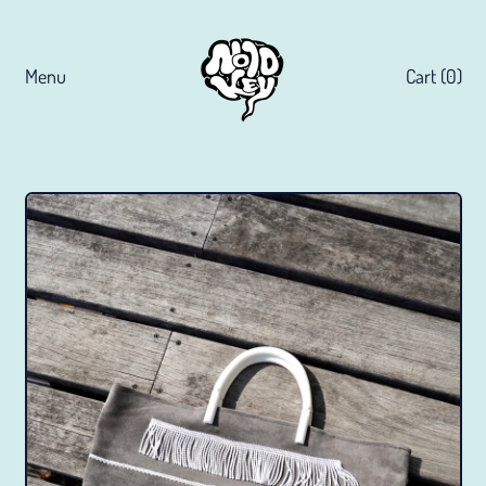
Menu
Cart (
0
)
items