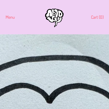
Menu
Cart (
0
)
items