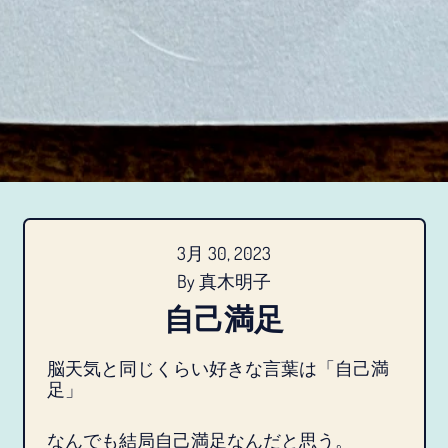
アイスランド (JPY ¥)
アイルランド (JPY ¥)
3月 30, 2023
アセンション島 (JPY ¥)
By 真木明子
自己満足
アゼルバイジャン (JPY
¥)
脳天気と同じくらい好きな言葉は「自己満
アフガニスタン (JPY ¥)
足」
アメリカ合衆国 (JPY ¥)
なんでも結局自己満足なんだと思う。
アラブ首長国連邦 (JPY