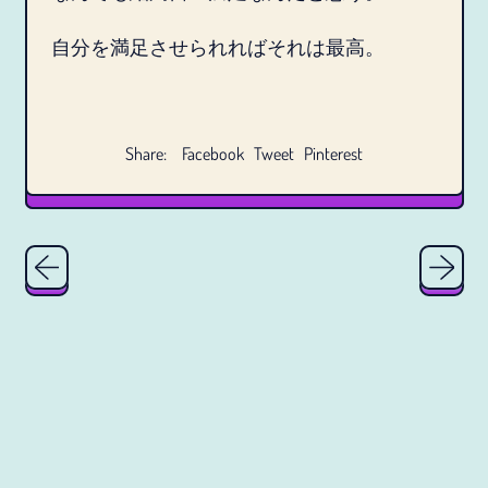
¥)
自分を満足させられればそれは最高。
アルジェリア (JPY ¥)
アルゼンチン (JPY ¥)
アルバ (JPY ¥)
Share
Tweet
Pin
Share:
Facebook
Tweet
Pinterest
on
on
on
アルバニア (JPY ¥)
Facebook
Twitter
Pinterest
アルメニア (JPY ¥)
アンギラ (JPY ¥)
アンゴラ (JPY ¥)
アンティグア・バーブ
ーダ (JPY ¥)
アンドラ (JPY ¥)
イエメン (JPY ¥)
返金ポリシー
イギリス (JPY ¥)